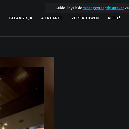
Guido Thys is de
minst gevraagde spreker
va
.
BELANGRIJK
A LA CARTE
VERTROUWEN
ACTIE!