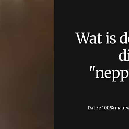
belangrijkste eis
u aan een
sentatie" mag
tellen?
lledig op uw evenement van toepassing is.