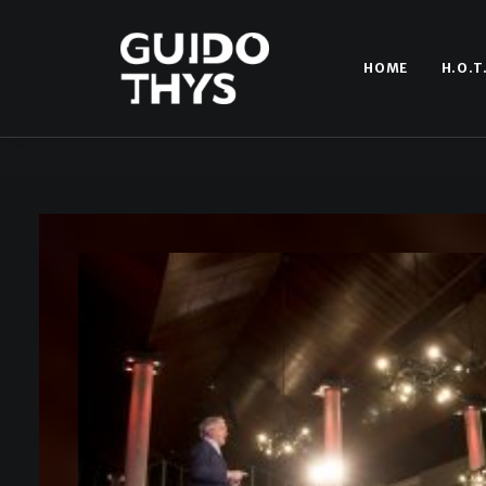
HOME
H.O.T