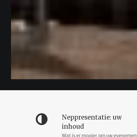
Neppresentatie: uw
inhoud
Wat is er mooier om uw evenemen