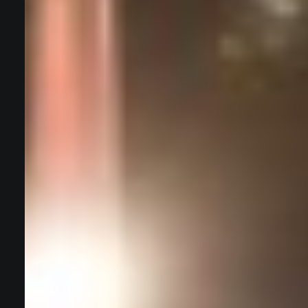
Wat is de 
een
die 
ie" van
"neppre
niek?
s
chap met grote impact
Dat ze 100% maatwerk en vo