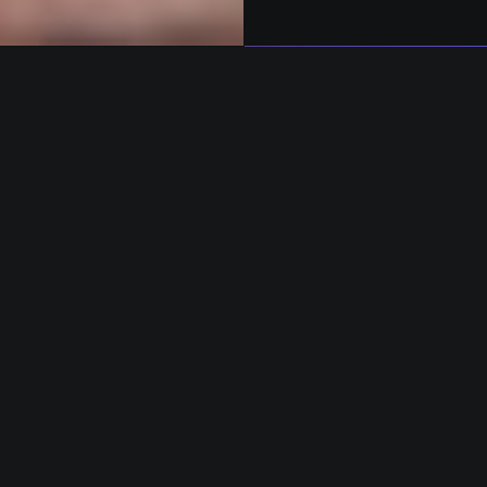
n vinkt u in
t voor die
Andere
spreker