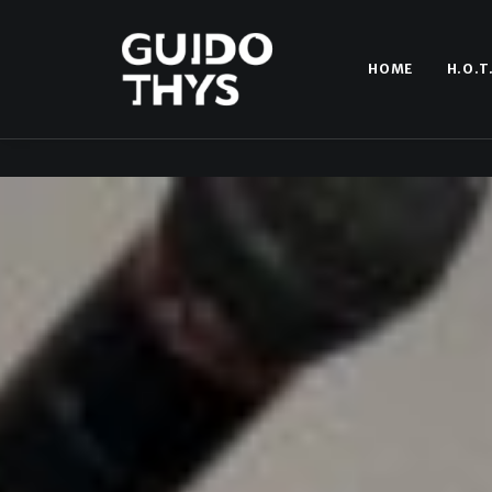
HOME
H.O.T