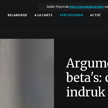
Guido Thys is de
minst gevraagde spreker
va
.
BELANGRIJK
A LA CARTE
VERTROUWEN
ACTIE!
Argume
beta's:
indruk