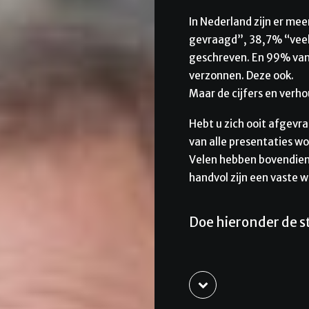
In Nederland zijn er me
gevraagd”, 38,7% “veel
geschreven. En 99% van 
verzonnen. Deze ook.
Maar de cijfers en verho
Hebt u zich ooit afgev
van alle presentaties w
Velen hebben bovendien
handvol zijn een vaste w
Doe hieronder de st