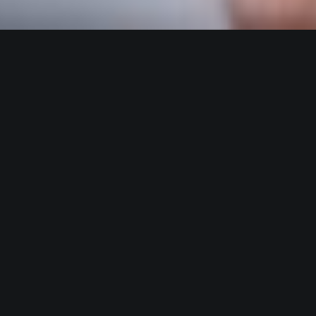
Hebt u een spreker op het oog?
Neemt u dan even een viltstift e
onderstaande tabel even aan wa
spreker van toepassing is:
Guido
Thys
Een leven lang op het podium
√
Professionele carrière van 20+ jaar
√
Meer dan 2.400 presentaties
√
Repeat business
bij 100+ klanten
√
Ervaring met groepen van 6 tot