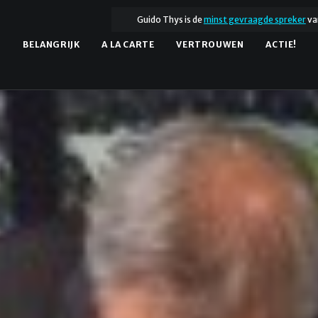
Guido Thys is de
minst gevraagde spreker
va
.
BELANGRIJK
A LA CARTE
VERTROUWEN
ACTIE!