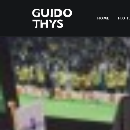
HOME
H.O.T