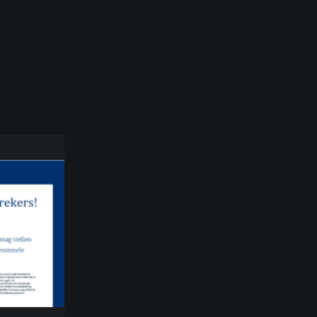
n aan een
Velen zijn
en zijn
 bekende