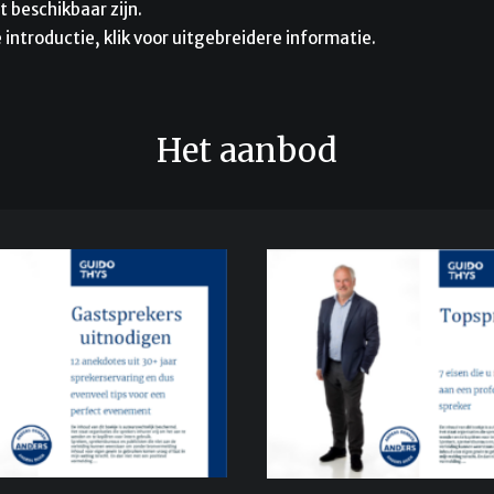
 beschikbaar zijn.
 introductie, klik voor uitgebreidere informatie.
Het aanbod
7 eisen die u mag stelle
rbije 20 jaar heb ik als
professionele spreker. "
ker de gekste dingen
geroepen maar weinig
kt maar er ook telkens
uitverkoren" luidt de
 geleerd. In dit boekje
uitdrukking.