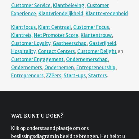
Customer Service
,
Klantbeleving
,
Customer
Experience
,
Klantvriendelijkheid
,
Klanttevredenheid
Klantfocus
,
Klant Centraal
,
Customer Focus
,
Klantreis
,
Net Promoter Score
,
Klantentrouw
,
Customer Loyalty
,
Gastheerschap
,
Gastvrijheid
,
Hospitality
,
Contact Centers
,
Customer Delight
en
Customer Engagement
,
Ondernemerschap
,
Ondernemers
,
Ondernemen
,
Entrepreneurship
,
Entrepreneurs
,
ZZPers
,
Start-ups
,
Starters
.
WAT KUNT U DOEN?
Klik op onderstaand plaatje om ons
beslissingsdiagram in beeld te brengen. Het helpt u