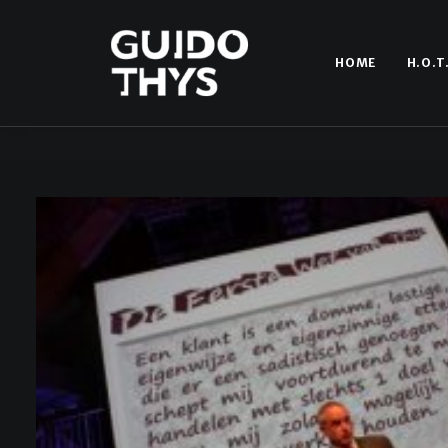
HOME
H.O.T
beleving bij uw
Zi
ie op 1 uur tijd
rbeteren?
kl
e daar meer dan 20 jaar ervaring in heeft!