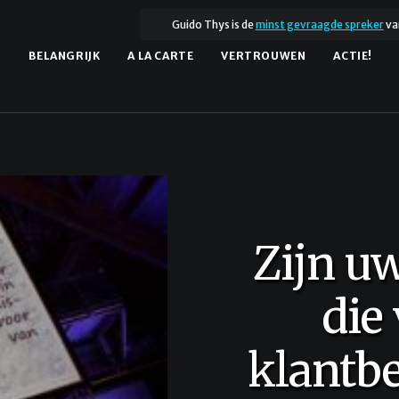
Guido Thys is de
minst gevraagde spreker
va
.
BELANGRIJK
A LA CARTE
VERTROUWEN
ACTIE!
jn uw medewerkers 
die verhalen over
antbeleving spuugza