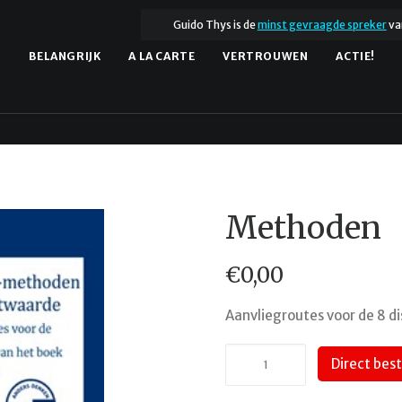
Guido Thys is de
minst gevraagde spreker
va
.
BELANGRIJK
A LA CARTE
VERTROUWEN
ACTIE!
Methoden
€
0,00
Aanvliegroutes voor de 8 d
Methoden
Direct 
quantity