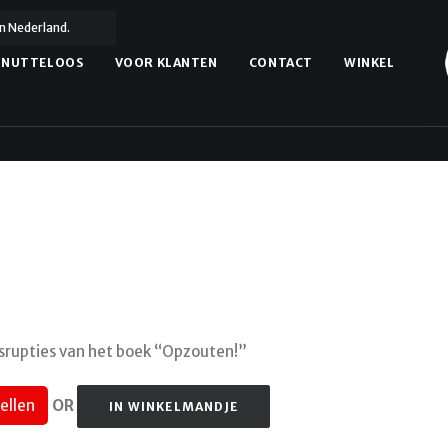
n Nederland.
NUTTELOOS
VOOR KLANTEN
CONTACT
WINKEL
isrupties van het boek “Opzouten!”
bestellen
OR
IN WINKELMANDJE