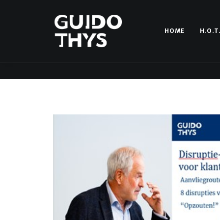
HOME
H.O.T