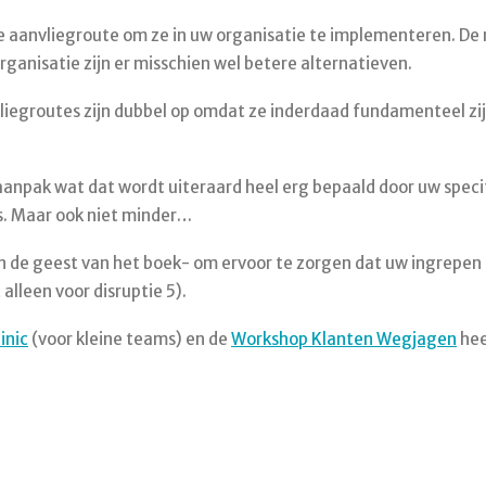
e aanvliegroute om ze in uw organisatie te implementeren. De n
ganisatie zijn er misschien wel betere alternatieven.
liegroutes zijn dubbel op omdat ze inderdaad fundamenteel zij
npak wat dat wordt uiteraard heel erg bepaald door uw specifi
is. Maar ook niet minder…
g in de geest van het boek- om ervoor te zorgen dat uw ingrepe
alleen voor disruptie 5).
inic
(voor kleine teams) en de
Workshop Klanten Wegjagen
hee