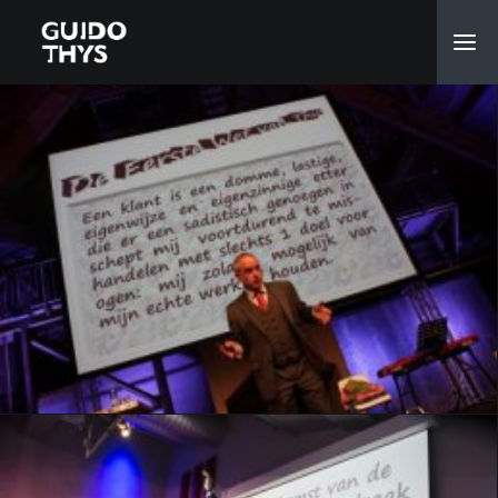
Dit is de meest succesvolle workshop van Guido Thys. Ze
betekent gegarandeerd een uur entertainment van het
hoogste gehalte. Maar tegelijk realiseren de deelnemers
zich dat ze eigenlijk lachen om zichzelf en de “kleine
details” waar ze steken bij laten vallen.
De sessie leidt tot de conclusie dat iedereen -
ongeacht de functie- voor minstens twee derden
persoonlijk en hoofdelijk verantwoordelijk en
aansprakelijk is voor de waarde die klanten van het
bedrijf/de organisatie verwachten.
TOEVOEGEN AAN WINKELMANDJE
Optie nemen