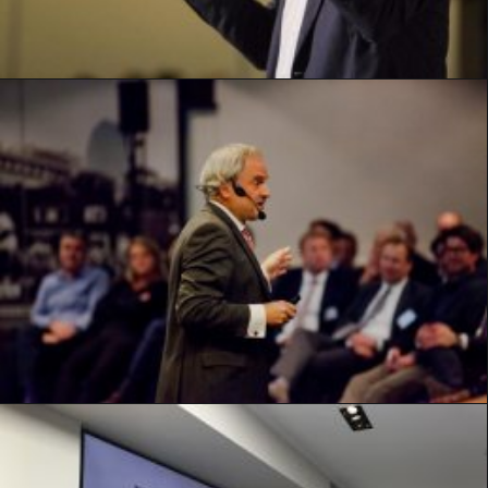
en strategieën ontwikkeld om dit onheil af te wenden.
Optie nemen
TOEVOEGEN AAN WINKELMANDJE
"Vergaderingen zijn nutteloze hobbyismen van
wereldvreemde, overambitieuze managers
die slechts
met één doel voor ogen uitgevonden zijn: mij van mijn
echte werk afhouden. "
Maak van de overlegcultuur je core business!
Optie nemen
TOEVOEGEN AAN WINKELMANDJE
Wanneer hebt u voor het laatst een radicale vernieuwing