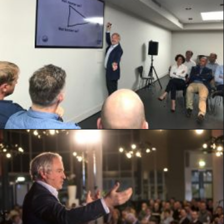
doorgevoerd in de ruilprocessen die u met uw klanten
voert: verkoop, service, onderhoud, communicatie,….?
Als dat heel lang geleden is, dan bent u niet de enige. De
voorbije dertig jaar hebben enkel meer van hetzelfde
opgeleverd. De manier waarop we met klanten omgaan is
in de kern dezelfde gebleven.
Klanten schreeuwen echter om een nieuwe aanpak.
Optie nemen
TOEVOEGEN AAN WINKELMANDJE
“Een maatwerkpresentatie van Guido Thys”: dat is een
pleonasme. Al mijn presentaties zijn namelijk 100%
maatwerk.