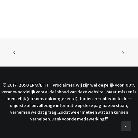
© 2017-2050 EPM/ETH Proclaimer: Wij zijn wel degelijk voor 100%
verantwoordelijk voor al de inhoud van deze website. Maar: missen is
menselijk (en soms ook omgekeerd). Indien er -onbedoeld dus-
onjuiste of onvolledige informatie op deze pagina zou staan,
vernemen we dat graag. Zodat we er meteen wat aan kunnen
verhelpen. Dank voor de medewerking!”