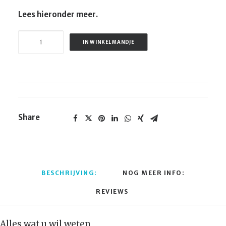
Lees hieronder meer.
Handboek
IN WINKELMANDJE
Klanten
Wegjagen
+
Opzouten!
quantity
Share
BESCHRIJVING:
NOG MEER INFO:
REVIEWS 
Alles wat u wil weten