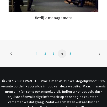
TOEVOEGEN AAN WINKELMANDJE
8erlijk management
1
2
3
4
5
© 2017-2050 EPM/ETH Proclaimer: Wij zijn wel degelijk voor 100%
verantwoordelijk voor al de inhoud van deze website. Maar: missen is
menselijk (en soms ook omgekeerd). Indien er -onbedoeld dus-
onjuiste of onvolledige informatie op deze pagina zou staan,
vernemen we dat graag. Zodat we er meteen wat aan kunnen