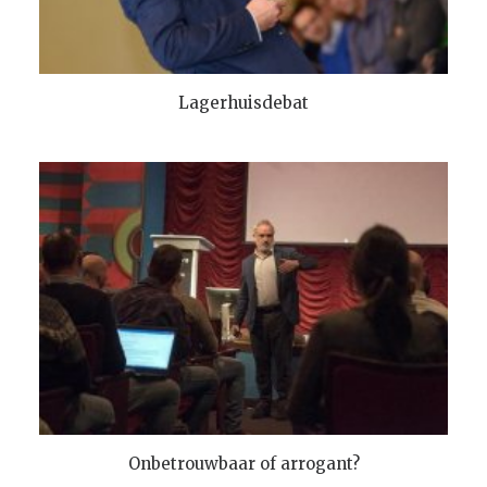
TOEVOEGEN AAN WINKELMANDJE
Lagerhuisdebat
TOEVOEGEN AAN WINKELMANDJE
Onbetrouwbaar of arrogant?