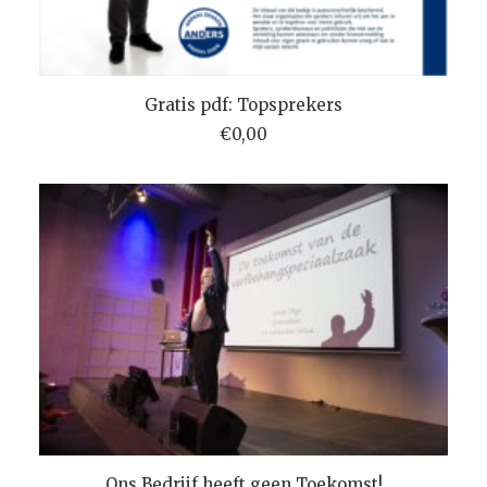
TOEVOEGEN AAN WINKELMANDJE
Gratis pdf: Topsprekers
€
0,00
TOEVOEGEN AAN WINKELMANDJE
Ons Bedrijf heeft geen Toekomst!