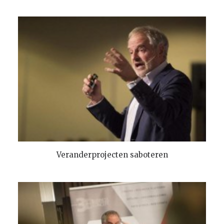
TOEVOEGEN AAN WINKELMANDJE
Veranderprojecten saboteren