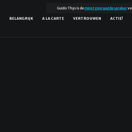
Guido Thys is de
minst gevraagde spreker
va
.
BELANGRIJK
A LA CARTE
VERTROUWEN
ACTIE!