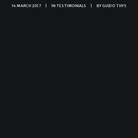
14 MARCH 2017
|
IN
TESTIMONIALS
|
BY
GUIDO THYS