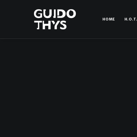
HOME
H.O.T