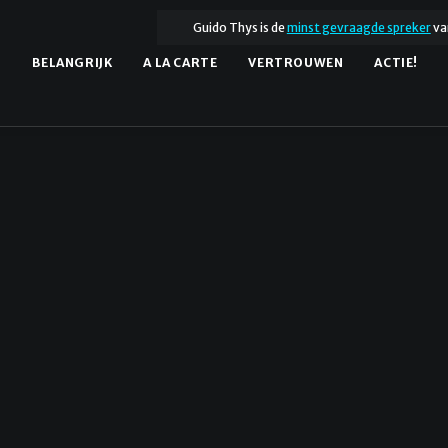
Guido Thys is de
minst gevraagde spreker
va
.
BELANGRIJK
A LA CARTE
VERTROUWEN
ACTIE!