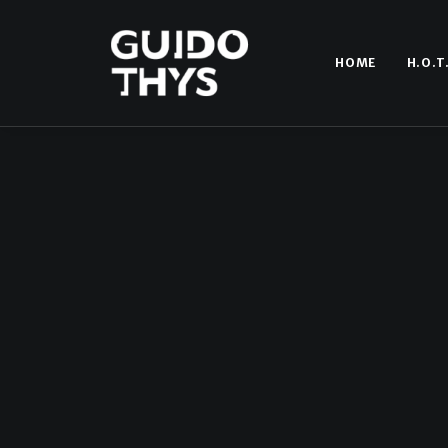
HOME
H.O.T