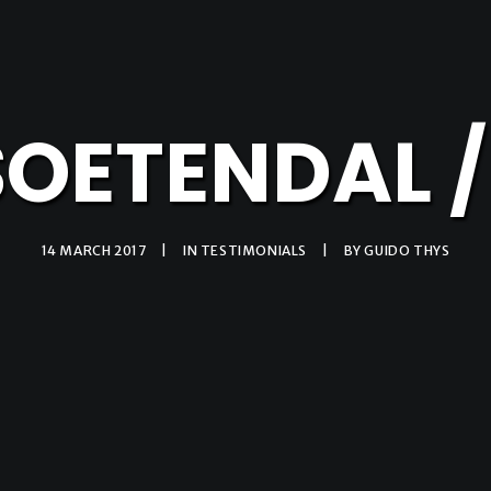
SOETENDAL 
14 MARCH 2017
|
IN
TESTIMONIALS
|
BY
GUIDO THYS