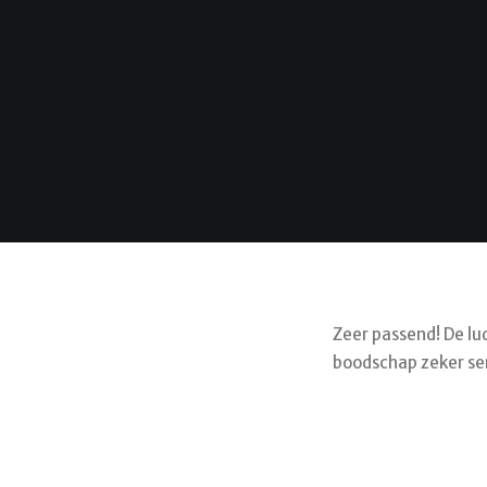
Zeer passend! De l
boodschap zeker ser