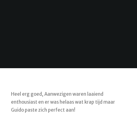
SEARCH
CART
Heel erg goed, Aanwezigen waren laaiend
enthousiast en er was helaas wat krap tijd maar
Guido paste zich perfect aan!