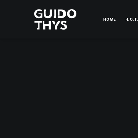
HOME
H.O.T