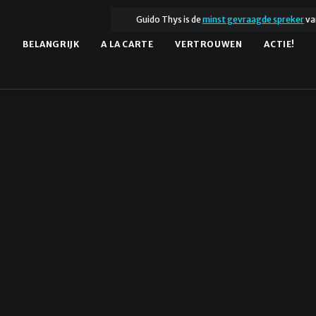
Guido Thys is de
minst gevraagde spreker
va
.
BELANGRIJK
A LA CARTE
VERTROUWEN
ACTIE!